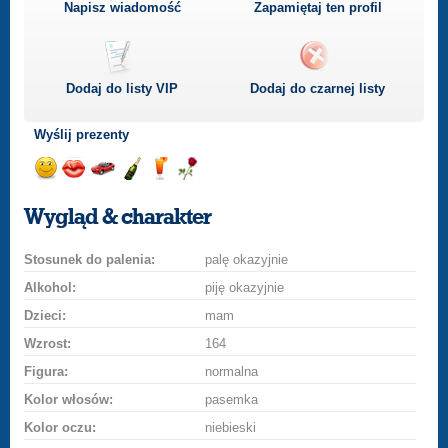
Napisz wiadomość
Zapamiętaj ten profil
Dodaj do listy
VIP
Dodaj do czarnej listy
Wyślij prezenty
Wyślij
Wyślij
Przejażdżka
Wyślij
Wyślij
Wyślij
uśmiech
buziaka
samochodem
szampana
drinka
różę
Wygląd & charakter
Stosunek do palenia:
palę okazyjnie
Alkohol:
piję okazyjnie
Dzieci:
mam
Wzrost:
164
Figura:
normalna
Kolor włosów:
pasemka
Kolor oczu:
niebieski