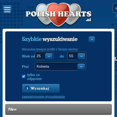
Z
Szybkie
wyszukiwanie
Wyszukaj tysiące profili z Twojej okolicy:
Wiek od
do
POLISH
ENGLISH
Płeć
tylko ze
zdjęciem
Wyszukaj
zaawansowane wyszukiwanie
Alijaa