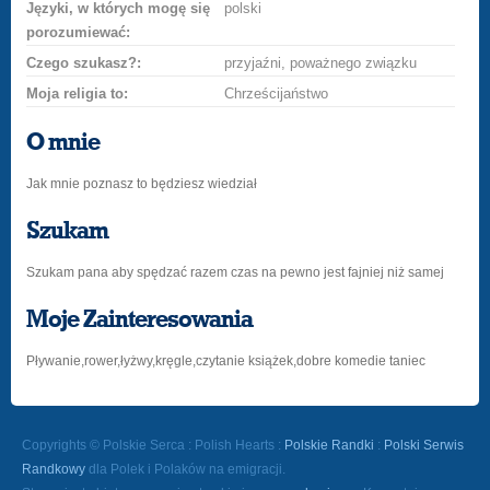
Języki, w których mogę się
polski
porozumiewać:
Czego szukasz?:
przyjaźni, poważnego związku
Moja religia to:
Chrześcijaństwo
O mnie
Jak mnie poznasz to będziesz wiedział
Szukam
Szukam pana aby spędzać razem czas na pewno jest fajniej niż samej
Moje Zainteresowania
Pływanie,rower,łyżwy,kręgle,czytanie książek,dobre komedie taniec
Copyrights © Polskie Serca : Polish Hearts :
Polskie Randki
:
Polski Serwis
Randkowy
dla Polek i Polaków na emigracji.