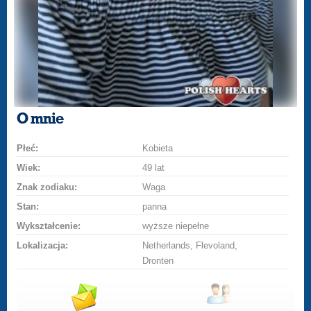
O mnie
Płeć:
Kobieta
Wiek:
49 lat
Znak zodiaku:
Waga
Stan:
panna
Wykształcenie:
wyższe niepełne
Lokalizacja:
Netherlands, Flevoland,
Dronten