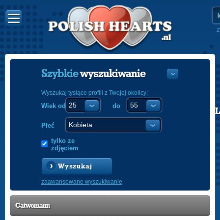
Z
Szybkie
wyszukiwanie
Wyszukaj tysiące profili z Twojej okolicy:
Wiek od
do
POLISH
ENGLISH
Płeć
tylko ze
zdjęciem
Wyszukaj
zaawansowane wyszukiwanie
Catwomann