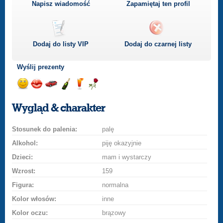
Napisz wiadomość
Zapamiętaj ten profil
Dodaj do listy
VIP
Dodaj do czarnej listy
Wyślij prezenty
Wyślij
Wyślij
Przejażdżka
Wyślij
Wyślij
Wyślij
uśmiech
buziaka
samochodem
szampana
drinka
różę
Wygląd & charakter
Stosunek do palenia:
palę
Alkohol:
piję okazyjnie
Dzieci:
mam i wystarczy
Wzrost:
159
Figura:
normalna
Kolor włosów:
inne
Kolor oczu:
brązowy