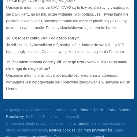
17. Co to jest CVV? I gdzie się znajduje?
Uprzejmie informujemy, że CVV i CVV2 są to trzy ostatnie cyfry, znajdujące
się z tyłu karty, na pasku, gdzie widnieje Twój podpis. Jeśli Twoja karta nie
posiada takiego kodu, prawdopodobnie nie możesz płacić nią za zakupy
dokonane w internecie. Prosimy skontaktować się ze swoim bankiem.
18. Co to jest konto VIP? I do czego służy?
Jeżeli jesteś użytkownikiem VIP, osoby, które dodasz do swojej listy VIP,
będą mogły pisać do Ciebie, nawet jeżeli nie posiadają konta Premium.
19. Zostałem dodany do listy VIP danego użytkownika. Dlaczego nadal
nie mogę do niego pisać?
Uprzejmie informujemy, aby mieć możliwość wysyłania wiadomości
wymagane jest wylogowanie się i ponowne zalogowanie w serwisie Polish
Hearts.
Copyrights © Polskie Serca : Polish Hearts :
Polskie Randki
:
Polski Serwis
Randkowy
dla Polek i Polaków na emigracji.
Strona jest objęta prawami autorskimi oraz
regulaminem
. Korzystając ze
strony akceptujesz naszą
politykę cookies
i
politykę prywatności
. Mapa