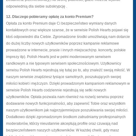
odpowiednią dla siebie subskrypcję .
12. Dlaczego pobieramy opłatę za konto Premium?
Opłata za konto Premium daje Ci bezpieczeństwo wymiany danych
kontaktowych oraz większe szanse, że w serwisie Polish Hearts pojawi się
ktoś odpowiedni dla Ciebie. Zgromadzone środki umożliwiają nam dotarcie
do dużej liczby nowych użytkowników poprzez kampanie reklamowe
prowadzone w internecie, prasie i innych miejscach(np. koncerty, polskie
imprezy itp). Polish Hearts jest w pełni moderowanym serwisem
randkowym a nie typowym serwisem społecznościowym. Użytkownicy
serwisu Polish Hearts rejestrują się tutaj po to, aby znaleźć swoją miłość. W
naszym serwisie znajdziesz tysiące samotnych, poszukujących swojej
miłości kobiet i mężczyzn. Dzięki prowadzonym kampaniom reklamowym w
serwisie Polish Hearts codziennie rejestrują się setki nowych
użytkowników. Opłata pozwala nam również na rozwój serwisu poprzez
dodawanie nowych funkcjonalności, aby zapewnić Tobie oraz wszystkim
naszym użytkownikom jak najprzyjemniejsze poszukiwania swojej miłości.
Dodatkowo dzięki zgromadzonym środkom zatrudniamy profesjonalnych
moderatorów, którzy nieustannie akceptują profile oraz czuwają nad
bezpieczeństwem naszych użytkowników. W każdej chwili, gdy masz