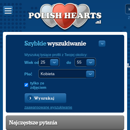
Z
Szybkie
wyszukiwanie
Wyszukaj tysiące profili z Twojej okolicy:
Wiek od
do
POLISH
ENGLISH
Płeć
tylko ze
zdjęciem
Wyszukaj
zaawansowane wyszukiwanie
Najczęstsze pytania