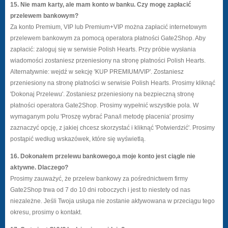
15. Nie mam karty, ale mam konto w banku. Czy mogę zapłacić
przelewem bankowym?
Za konto Premium, VIP lub Premium+VIP można zapłacić internetowym
przelewem bankowym za pomocą operatora płatności Gate2Shop. Aby
zapłacić: zaloguj się w serwisie Polish Hearts. Przy próbie wysłania
wiadomości zostaniesz przeniesiony na stronę płatności Polish Hearts.
Alternatywnie: wejdź w sekcję 'KUP PREMIUM/VIP'. Zostaniesz
przeniesiony na stronę płatności w serwisie Polish Hearts. Prosimy kliknąć
'Dokonaj Przelewu'. Zostaniesz przeniesiony na bezpieczną stronę
płatności operatora Gate2Shop. Prosimy wypełnić wszystkie pola. W
wymaganym polu 'Proszę wybrać Pana/i metodę płacenia' prosimy
zaznaczyć opcję, z jakiej chcesz skorzystać i kliknąć 'Potwierdzić'. Prosimy
postąpić według wskazówek, które się wyświetlą.
16. Dokonałem przelewu bankowego,a moje konto jest ciągle nie
aktywne. Dlaczego?
Prosimy zauważyć, że przelew bankowy za pośrednictwem firmy
Gate2Shop trwa od 7 do 10 dni roboczych i jest to niestety od nas
niezależne. Jeśli Twoja usługa nie zostanie aktywowana w przeciągu tego
okresu, prosimy o kontakt.