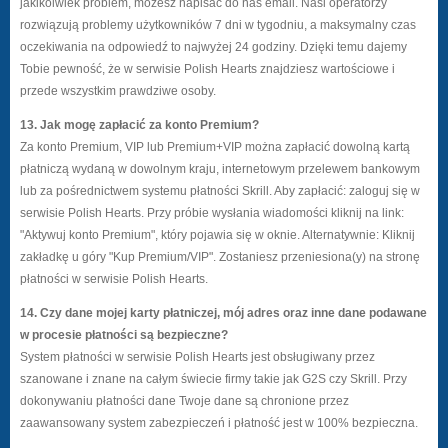
jakikolwiek problem, możesz napisać do nas email. Nasi operatorzy
rozwiązują problemy użytkowników 7 dni w tygodniu, a maksymalny czas
oczekiwania na odpowiedź to najwyżej 24 godziny. Dzięki temu dajemy
Tobie pewność, że w serwisie Polish Hearts znajdziesz wartościowe i
przede wszystkim prawdziwe osoby.
13. Jak mogę zapłacić za konto Premium?
Za konto Premium, VIP lub Premium+VIP można zapłacić dowolną kartą
płatniczą wydaną w dowolnym kraju, internetowym przelewem bankowym
lub za pośrednictwem systemu płatności Skrill. Aby zapłacić: zaloguj się w
serwisie Polish Hearts. Przy próbie wysłania wiadomości kliknij na link:
"Aktywuj konto Premium", który pojawia się w oknie. Alternatywnie: Kliknij
zakładkę u góry "Kup Premium/VIP". Zostaniesz przeniesiona(y) na stronę
płatności w serwisie Polish Hearts.
14. Czy dane mojej karty płatniczej, mój adres oraz inne dane podawane
w procesie płatności są bezpieczne?
System płatności w serwisie Polish Hearts jest obsługiwany przez
szanowane i znane na całym świecie firmy takie jak G2S czy Skrill. Przy
dokonywaniu płatności dane Twoje dane są chronione przez
zaawansowany system zabezpieczeń i płatność jest w 100% bezpieczna.