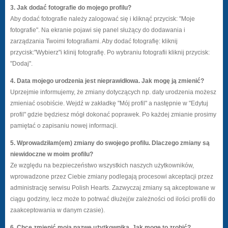
3. Jak dodać fotografie do mojego profilu?
Aby dodać fotografie należy zalogować się i kliknąć przycisk: "Moje
fotografie". Na ekranie pojawi się panel służący do dodawania i
zarządzania Twoimi fotografiami. Aby dodać fotografię: kliknij
przycisk:"Wybierz"i klinij fotografię. Po wybraniu fotografii kliknij przycisk:
"Dodaj".
4. Data mojego urodzenia jest nieprawidłowa. Jak mogę ją zmienić?
Uprzejmie informujemy, że zmiany dotyczących np. daty urodzenia możesz
zmieniać osobiście. Wejdź w zakładkę "Mój profil" a następnie w "Edytuj
profil" gdzie będziesz mógł dokonać poprawek. Po każdej zmianie prosimy
pamiętać o zapisaniu nowej informacji.
5. Wprowadziłam(em) zmiany do swojego profilu. Dlaczego zmiany są
niewidoczne w moim profilu?
Ze względu na bezpieczeństwo wszystkich naszych użytkowników,
wprowadzone przez Ciebie zmiany podlegają procesowi akceptacji przez
administrację serwisu Polish Hearts. Zazwyczaj zmiany są akceptowane w
ciągu godziny, lecz może to potrwać dłużej(w zależności od ilości profili do
zaakceptowania w danym czasie).
6. Chcę zmienić moją nazwę użytkownika. Jak mogę to zrobić?