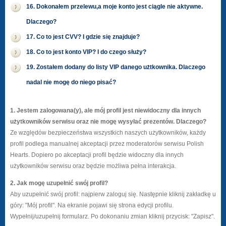
16. Dokonałem przelewu,a moje konto jest ciągle nie aktywne.
Dlaczego?
17. Co to jest CVV? I gdzie się znajduje?
18. Co to jest konto VIP? I do czego służy?
19. Zostałem dodany do listy VIP danego użtkownika. Dlaczego
nadal nie mogę do niego pisać?
1. Jestem zalogowana(y), ale mój profil jest niewidoczny dla innych
użytkowników serwisu oraz nie mogę wysyłać prezentów. Dlaczego?
Ze względów bezpieczeństwa wszystkich naszych użytkowników, każdy
profil podlega manualnej akceptacji przez moderatorów serwisu Polish
Hearts. Dopiero po akceptacji profil będzie widoczny dla innych
użytkowników serwisu oraz będzie możliwa pełna interakcja.
2. Jak mogę uzupełnić swój profil?
Aby uzupełnić swój profil: najpierw zaloguj się. Następnie kliknij zakładkę u
góry: "Mój profil". Na ekranie pojawi się strona edycji profilu.
Wypełnij/uzupełnij formularz. Po dokonaniu zmian kliknij przycisk: "Zapisz".