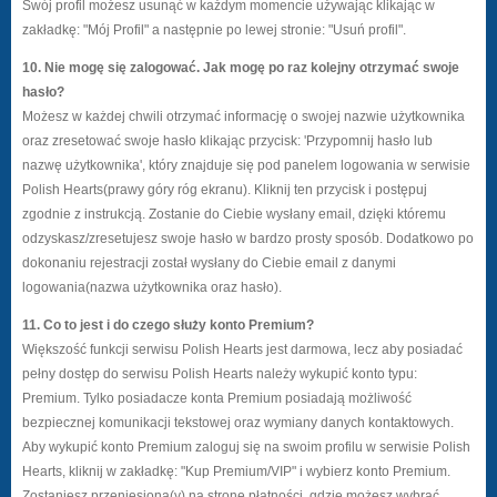
Swój profil możesz usunąć w każdym momencie używając klikając w
zakładkę: "Mój Profil" a następnie po lewej stronie: "Usuń profil".
10. Nie mogę się zalogować. Jak mogę po raz kolejny otrzymać swoje
hasło?
Możesz w każdej chwili otrzymać informację o swojej nazwie użytkownika
oraz zresetować swoje hasło klikając przycisk: 'Przypomnij hasło lub
nazwę użytkownika', który znajduje się pod panelem logowania w serwisie
Polish Hearts(prawy góry róg ekranu). Kliknij ten przycisk i postępuj
zgodnie z instrukcją. Zostanie do Ciebie wysłany email, dzięki któremu
odzyskasz/zresetujesz swoje hasło w bardzo prosty sposób. Dodatkowo po
dokonaniu rejestracji został wysłany do Ciebie email z danymi
logowania(nazwa użytkownika oraz hasło).
11. Co to jest i do czego służy konto Premium?
Większość funkcji serwisu Polish Hearts jest darmowa, lecz aby posiadać
pełny dostęp do serwisu Polish Hearts należy wykupić konto typu:
Premium. Tylko posiadacze konta Premium posiadają możliwość
bezpiecznej komunikacji tekstowej oraz wymiany danych kontaktowych.
Aby wykupić konto Premium zaloguj się na swoim profilu w serwisie Polish
Hearts, kliknij w zakładkę: "Kup Premium/VIP" i wybierz konto Premium.
Zostaniesz przeniesiona(y) na stronę płatności, gdzie możesz wybrać