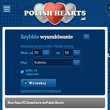
Z
Szybkie
wyszukiwanie
Wyszukaj tysiące profili z Twojej okolicy:
Wiek od
do
POLISH
ENGLISH
Płeć
tylko ze
zdjęciem
Wyszukaj
zaawansowane wyszukiwanie
How Ania1972 found love on Polish Hearts