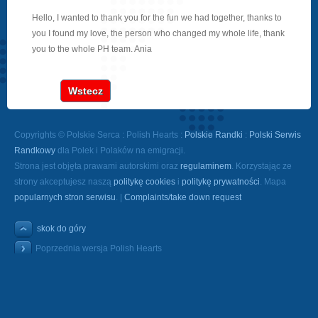
Hello, I wanted to thank you for the fun we had together, thanks to
you I found my love, the person who changed my whole life, thank
you to the whole PH team. Ania
Wstecz
Copyrights © Polskie Serca : Polish Hearts :
Polskie Randki
:
Polski Serwis
Randkowy
dla Polek i Polaków na emigracji.
Strona jest objęta prawami autorskimi oraz
regulaminem
. Korzystając ze
strony akceptujesz naszą
politykę cookies
i
politykę prywatności
. Mapa
popularnych stron serwisu
. |
Complaints/take down request
skok do góry
Poprzednia wersja Polish Hearts