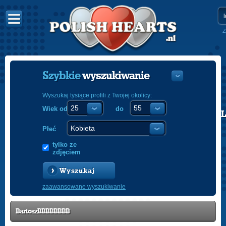
Z
Szybkie
wyszukiwanie
Wyszukaj tysiące profili z Twojej okolicy:
Wiek od
do
POLISH
ENGLISH
Płeć
tylko ze
zdjęciem
Wyszukaj
zaawansowane wyszukiwanie
BartoszBBBBBBBB