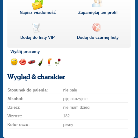
Napisz wiadomość
Zapamiętaj ten profil
Dodaj do listy
VIP
Dodaj do czarnej listy
Wyślij prezenty
Wyślij
Wyślij
Przejażdżka
Wyślij
Wyślij
Wyślij
uśmiech
buziaka
samochodem
szampana
drinka
różę
Wygląd & charakter
Stosunek do palenia:
nie palę
Alkohol:
piję okazyjnie
Dzieci:
nie mam dzieci
Wzrost:
182
Kolor oczu:
piwny