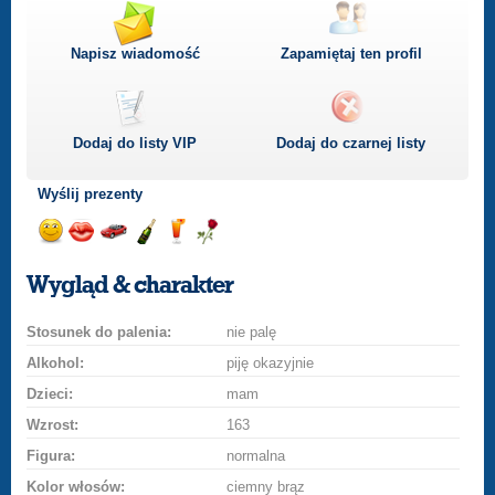
Napisz wiadomość
Zapamiętaj ten profil
Dodaj do listy
VIP
Dodaj do czarnej listy
Wyślij prezenty
Wyślij
Wyślij
Przejażdżka
Wyślij
Wyślij
Wyślij
uśmiech
buziaka
samochodem
szampana
drinka
różę
Wygląd & charakter
Stosunek do palenia:
nie palę
Alkohol:
piję okazyjnie
Dzieci:
mam
Wzrost:
163
Figura:
normalna
Kolor włosów:
ciemny brąz