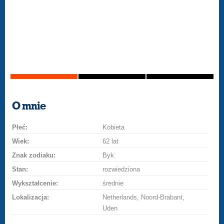
O mnie
Płeć:
Kobieta
Wiek:
62 lat
Znak zodiaku:
Byk
Stan:
rozwiedziona
Wykształcenie:
średnie
Lokalizacja:
Netherlands, Noord-Brabant,
Uden