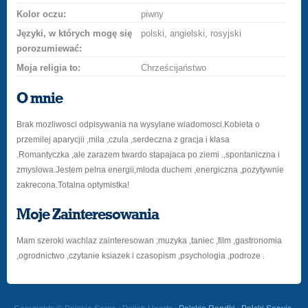
Kolor oczu:
piwny
Języki, w których mogę się
polski, angielski, rosyjski
porozumiewać:
Moja religia to:
Chrześcijaństwo
O mnie
Brak mozliwosci odpisywania na wysylane wiadomosci.Kobieta o
przemilej aparycjii ,mila ,czula ,serdeczna z gracja i klasa
.Romantyczka ,ale zarazem twardo stapajaca po ziemi .,spontaniczna i
zmyslowa.Jestem pelna energii,mloda duchem ,energiczna ,pozytywnie
zakrecona.Totalna optymistka!
Moje Zainteresowania
Mam szeroki wachlaz zainteresowan ;muzyka ,taniec ,film ,gastronomia
,ogrodnictwo ,czytanie ksiazek i czasopism ,psychologia ,podroze .