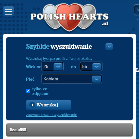
Z
Szybkie
wyszukiwanie
Wyszukaj tysiące profili z Twojej okolicy:
Wiek od
do
POLISH
ENGLISH
Płeć
tylko ze
zdjęciem
Wyszukaj
zaawansowane wyszukiwanie
Beata58B