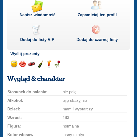
Napisz wiadomość
Zapamiętaj ten profil
Dodaj do listy
VIP
Dodaj do czarnej listy
Wyślij prezenty
Wyślij
Wyślij
Przejażdżka
Wyślij
Wyślij
Wyślij
uśmiech
buziaka
samochodem
szampana
drinka
różę
Wygląd & charakter
Stosunek do palenia:
nie palę
Alkohol:
piję okazyjnie
Dzieci:
mam i wystarczy
Wzrost:
183
Figura:
normalna
Kolor włosów:
jasny szatyn