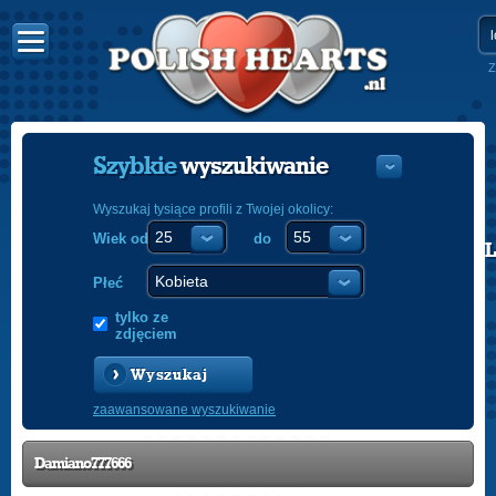
Z
Szybkie
wyszukiwanie
Wyszukaj tysiące profili z Twojej okolicy:
Wiek od
do
POLISH
ENGLISH
Płeć
tylko ze
zdjęciem
Wyszukaj
zaawansowane wyszukiwanie
Damiano777666