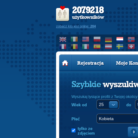
2079218
użytkowników
zobacz kto jest online:
204
Rejestracja
Moje Kon
Szybkie
wyszuki
Wyszukaj tysiące profili z Twojej okolicy
Wiek od
do
Płeć
tylko ze
zdjęciem