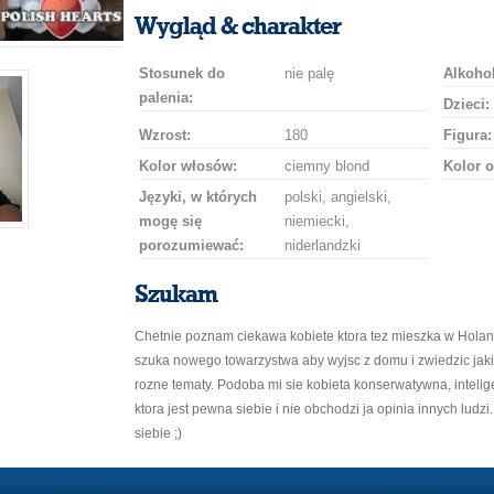
uśmiech
buziaka
samochodem
szampana
drinka
róż
Wygląd & charakter
Stosunek do
nie palę
Alkohol
palenia:
Dzieci:
Wzrost:
180
Figura:
Kolor włosów:
ciemny blond
Kolor o
Języki, w których
polski, angielski,
mogę się
niemiecki,
porozumiewać:
niderlandzki
Szukam
Chetnie poznam ciekawa kobiete ktora tez mieszka w Holand
szuka nowego towarzystwa aby wyjsc z domu i zwiedzic jak
rozne tematy. Podoba mi sie kobieta konserwatywna, intelige
ktora jest pewna siebie i nie obchodzi ja opinia innych ludzi
siebie ;)