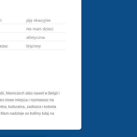
ę
:
piję okazyjnie
nie mam dzieci
atletyczna
czu:
brązowy
ii, Niemczech albo nawet w Belgii i
ies nowe miejsca i rozmawiac na
tna, kulturalna, zadbana i kobieta
. Mam nadzieje ze trafimy tutaj na