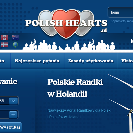
Zapamiętaj mni
to
Najczęstsze pytania
Zasady użytkowania
Histo
wanie
Polskie Randki
w Holandii
:
Największy Portal Randkowy dla Polek
i Polaków w Holandii.
Wyszukaj