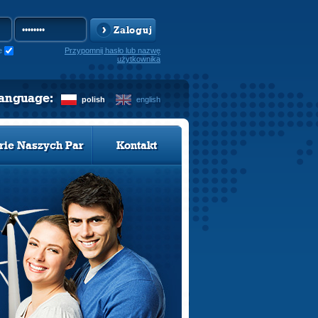
Zaloguj
e
Przypomnij hasło lub nazwę
użytkownika
language:
polish
english
rie Naszych Par
Kontakt