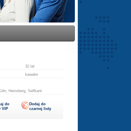
32 lat
kawaler
öln, Heinsberg, Selfkant
aj do
Dodaj do
y
VIP
czarnej listy
lij