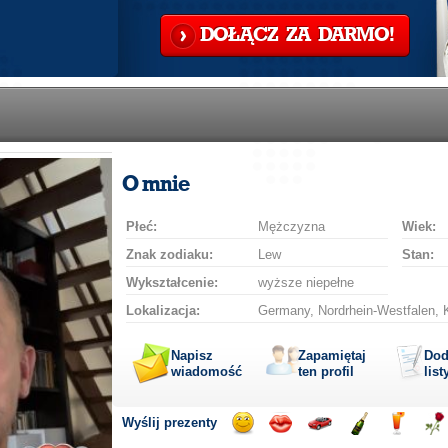
DOŁĄCZ ZA DARMO!
O mnie
Płeć:
Mężczyzna
Wiek:
Znak zodiaku:
Lew
Stan:
Wykształcenie:
wyższe niepełne
Lokalizacja:
Germany, Nordrhein-Westfalen, K
Napisz
Zapamiętaj
Dod
wiadomość
ten profil
list
Wyślij prezenty
Wyślij
Wyślij
Przejażdżka
Wyślij
Wyślij
Wyś