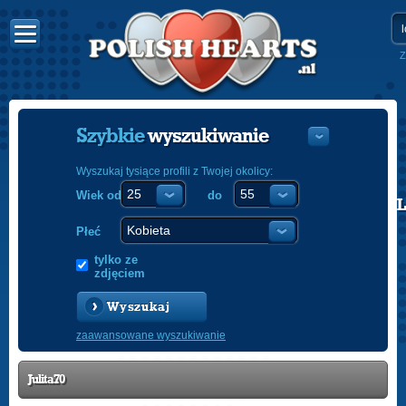
Z
Szybkie
wyszukiwanie
Wyszukaj tysiące profili z Twojej okolicy:
Wiek od
do
POLISH
ENGLISH
Płeć
tylko ze
zdjęciem
Wyszukaj
zaawansowane wyszukiwanie
Julita70