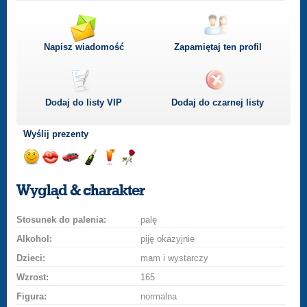
Napisz wiadomość
Zapamiętaj ten profil
Dodaj do listy
VIP
Dodaj do czarnej listy
Wyślij prezenty
Wyślij
Wyślij
Przejażdżka
Wyślij
Wyślij
Wyślij
uśmiech
buziaka
samochodem
szampana
drinka
różę
Wygląd & charakter
Stosunek do palenia:
palę
Alkohol:
piję okazyjnie
Dzieci:
mam i wystarczy
Wzrost:
165
Figura:
normalna