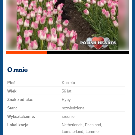
O mnie
Płeć:
Kobieta
Wiek:
56 lat
Znak zodiaku:
Ryby
Stan:
rozwiedziona
Wykształcenie:
średnie
Lokalizacja:
Netherlands, Friesland,
Lemsterland, Lemmer