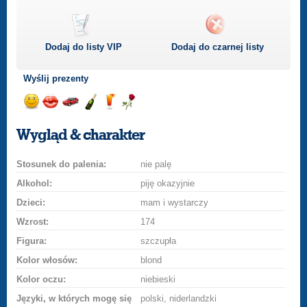
Dodaj do listy
VIP
Dodaj do czarnej listy
Wyślij prezenty
Wyślij
Wyślij
Przejażdżka
Wyślij
Wyślij
Wyślij
uśmiech
buziaka
samochodem
szampana
drinka
różę
Wygląd & charakter
Stosunek do palenia:
nie palę
Alkohol:
piję okazyjnie
Dzieci:
mam i wystarczy
Wzrost:
174
Figura:
szczupła
Kolor włosów:
blond
Kolor oczu:
niebieski
Języki, w których mogę się
polski, niderlandzki