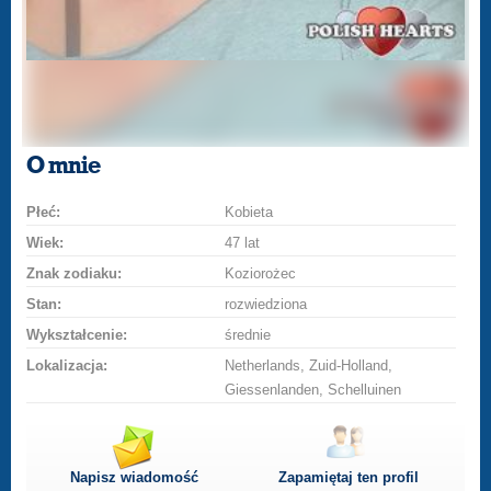
O mnie
Płeć:
Kobieta
Wiek:
47 lat
Znak zodiaku:
Koziorożec
Stan:
rozwiedziona
Wykształcenie:
średnie
Lokalizacja:
Netherlands, Zuid-Holland,
Giessenlanden, Schelluinen
Napisz wiadomość
Zapamiętaj ten profil