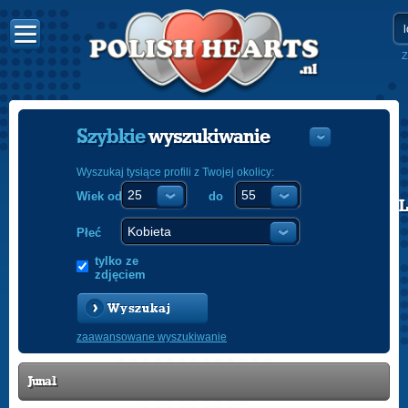
Z
Szybkie
wyszukiwanie
Wyszukaj tysiące profili z Twojej okolicy:
Wiek od
do
POLISH
ENGLISH
Płeć
tylko ze
zdjęciem
Wyszukaj
zaawansowane wyszukiwanie
Juna1