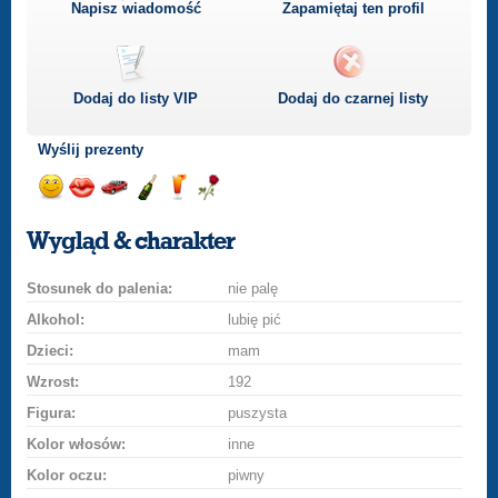
Napisz wiadomość
Zapamiętaj ten profil
Dodaj do listy
VIP
Dodaj do czarnej listy
Wyślij prezenty
Wyślij
Wyślij
Przejażdżka
Wyślij
Wyślij
Wyślij
uśmiech
buziaka
samochodem
szampana
drinka
różę
Wygląd & charakter
Stosunek do palenia:
nie palę
Alkohol:
lubię pić
Dzieci:
mam
Wzrost:
192
Figura:
puszysta
Kolor włosów:
inne
Kolor oczu:
piwny