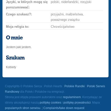
Języki, w których mogę się
polski, niderlandzki, rosyjski
porozumiewać:
Czego szukasz?:
przyjaźni, małżeństwa,
poważnego związku
Moja religia to:
Chrześcijaństwo
O mnie
Jestem jaki jestem.
Szukam
Kobiety
Copyrights © Polskie Serca : Polish Hearts :
Polskie Randki
:
Polski Serwis
Randkowy
dla Polek i Polaków na emigracji.
Strona jest objęta prawami autorskimi oraz
regulaminem
. Korzystając ze
strony akceptujesz naszą
politykę cookies
i
politykę prywatności
. Mapa
popularnych stron serwisu
. |
Complaints/take down request