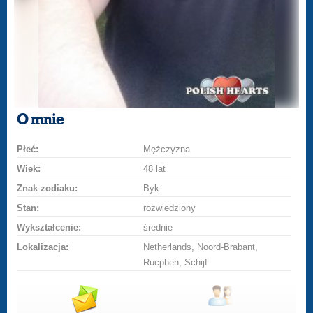
O mnie
Płeć:
Mężczyzna
Wiek:
48 lat
Znak zodiaku:
Byk
Stan:
rozwiedziony
Wykształcenie:
średnie
Lokalizacja:
Netherlands, Noord-Brabant,
Rucphen, Schijf