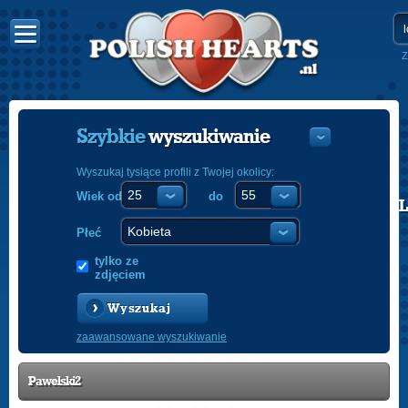
Z
Szybkie
wyszukiwanie
Wyszukaj tysiące profili z Twojej okolicy:
Wiek od
do
POLISH
ENGLISH
Płeć
tylko ze
zdjęciem
Wyszukaj
zaawansowane wyszukiwanie
Pawelski2