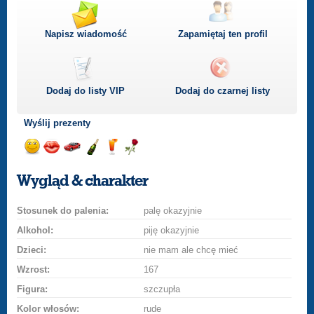
Napisz wiadomość
Zapamiętaj ten profil
Dodaj do listy
VIP
Dodaj do czarnej listy
Wyślij prezenty
Wyślij
Wyślij
Przejażdżka
Wyślij
Wyślij
Wyślij
uśmiech
buziaka
samochodem
szampana
drinka
różę
Wygląd & charakter
Stosunek do palenia:
palę okazyjnie
Alkohol:
piję okazyjnie
Dzieci:
nie mam ale chcę mieć
Wzrost:
167
Figura:
szczupła
Kolor włosów:
rude