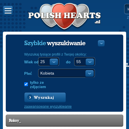
Z
Szybkie
wyszukiwanie
Wyszukaj tysiące profili z Twojej okolicy:
Wiek od
do
POLISH
ENGLISH
Płeć
tylko ze
zdjęciem
Wyszukaj
zaawansowane wyszukiwanie
Roksy_