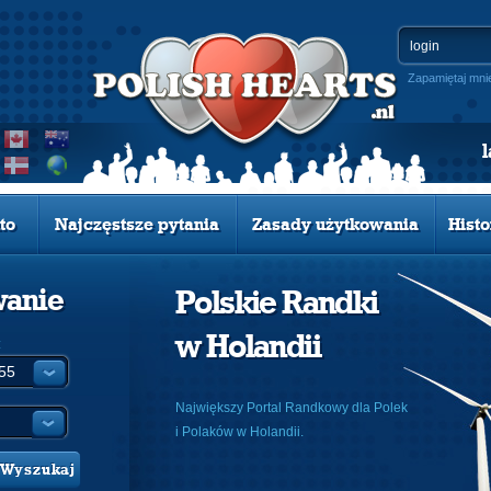
Zapamiętaj mni
to
Najczęstsze pytania
Zasady użytkowania
Histo
wanie
Polskie Randki
w Holandii
:
Największy Portal Randkowy dla Polek
i Polaków w Holandii.
Wyszukaj