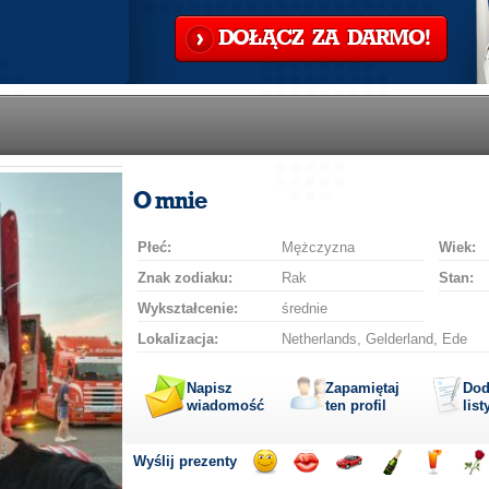
DOŁĄCZ ZA DARMO!
O mnie
Płeć:
Mężczyzna
Wiek:
Znak zodiaku:
Rak
Stan:
Wykształcenie:
średnie
Lokalizacja:
Netherlands, Gelderland, Ede
Napisz
Zapamiętaj
Dod
wiadomość
ten profil
list
Wyślij prezenty
Wyślij
Wyślij
Przejażdżka
Wyślij
Wyślij
Wyś