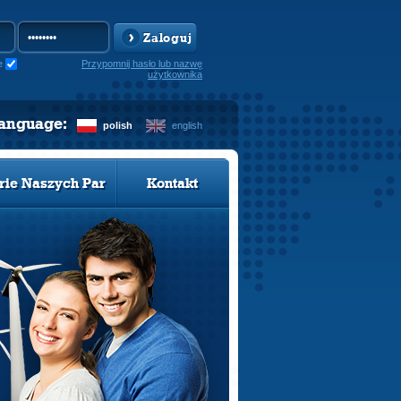
Zaloguj
e
Przypomnij hasło lub nazwę
użytkownika
language:
polish
english
rie Naszych Par
Kontakt