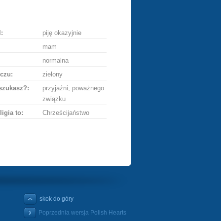
ę
:
piję okazyjnie
mam
normalna
czu:
zielony
szukasz?:
przyjaźni, poważnego
związku
ligia to:
Chrześcijaństwo
skok do góry
Poprzednia wersja Polish Hearts