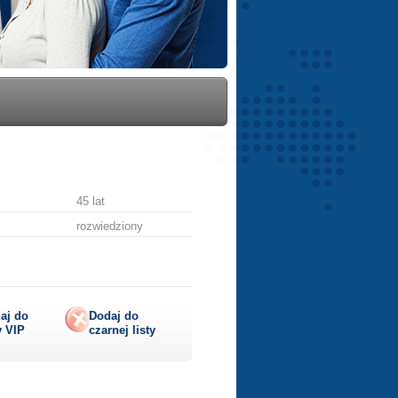
45 lat
rozwiedziony
aj do
Dodaj do
y
VIP
czarnej listy
lij