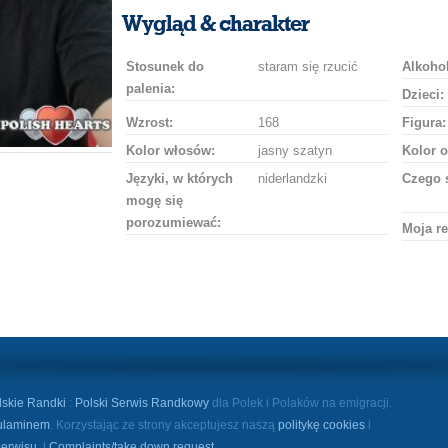
uśmiech
buziaka
samochodem
szampana
drinka
róż
Wygląd & charakter
Stosunek do
staram się rzucić
Alkohol
palenia:
Dzieci:
Wzrost:
168
Figura:
Kolor włosów:
jasny szatyn
Kolor o
Języki, w których
niderlandzki
Czego 
mogę się
porozumiewać:
Moja re
lskie Randki
:
Polski Serwis Randkowy
dla Polek i Polaków na emigracji.
ulaminem
. Korzystając ze strony akceptujesz naszą
politykę cookies
i
serwisu
. |
Complaints/take down request