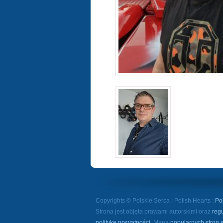
Copyrights © Polskie Serca : Polish Hearts :
Po
Strona jest objęta prawami autorskimi oraz
reg
politykę prywatności
. Mapa
popularnych stron 