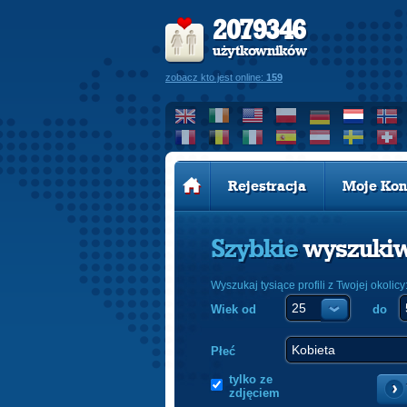
2079346
użytkowników
zobacz kto jest online:
159
Rejestracja
Moje Kon
Szybkie
wyszuki
Wyszukaj tysiące profili z Twojej okolicy
Wiek od
do
Płeć
tylko ze
zdjęciem