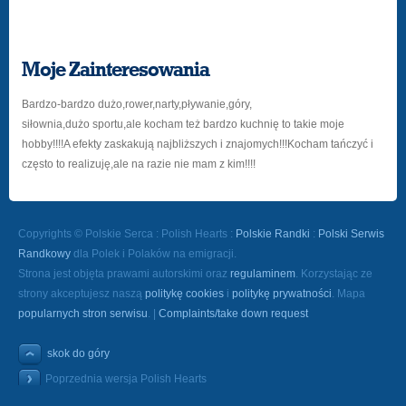
Moje Zainteresowania
Bardzo-bardzo dużo,rower,narty,pływanie,góry,
siłownia,dużo sportu,ale kocham też bardzo kuchnię to takie moje
hobby!!!!A efekty zaskakują najbliższych i znajomych!!!Kocham tańczyć i
często to realizuję,ale na razie nie mam z kim!!!!
Copyrights © Polskie Serca : Polish Hearts :
Polskie Randki
:
Polski Serwis
Randkowy
dla Polek i Polaków na emigracji.
Strona jest objęta prawami autorskimi oraz
regulaminem
. Korzystając ze
strony akceptujesz naszą
politykę cookies
i
politykę prywatności
. Mapa
popularnych stron serwisu
. |
Complaints/take down request
skok do góry
Poprzednia wersja Polish Hearts