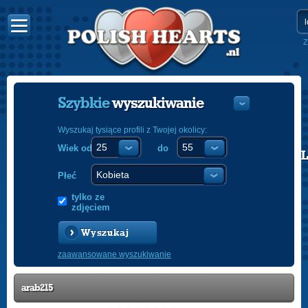
Z
Szybkie
wyszukiwanie
Wyszukaj tysiące profili z Twojej okolicy:
Wiek od
do
POLISH
ENGLISH
Płeć
tylko ze
zdjęciem
Wyszukaj
zaawansowane wyszukiwanie
arab215