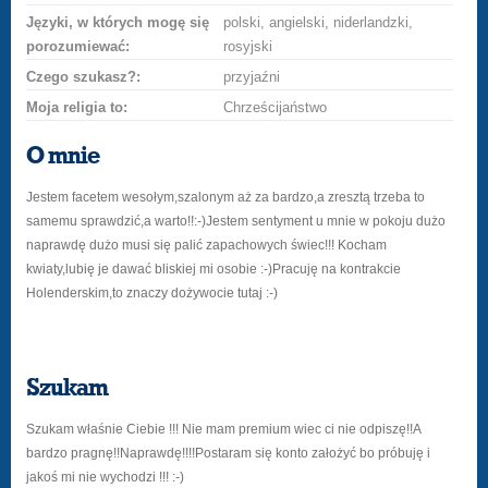
Języki, w których mogę się
polski, angielski, niderlandzki,
porozumiewać:
rosyjski
Czego szukasz?:
przyjaźni
Moja religia to:
Chrześcijaństwo
O mnie
Jestem facetem wesołym,szalonym aż za bardzo,a zresztą trzeba to
samemu sprawdzić,a warto!!:-)Jestem sentyment u mnie w pokoju dużo
naprawdę dużo musi się palić zapachowych świec!!! Kocham
kwiaty,lubię je dawać bliskiej mi osobie :-)Pracuję na kontrakcie
Holenderskim,to znaczy dożywocie tutaj :-)
Szukam
Szukam właśnie Ciebie !!! Nie mam premium wiec ci nie odpiszę!!A
bardzo pragnę!!Naprawdę!!!!Postaram się konto założyć bo próbuję i
jakoś mi nie wychodzi !!! :-)