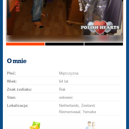
O mnie
Płeć:
Mężczyzna
Wiek:
64 lat
Znak zodiaku:
Rak
Stan:
wdowiec
Lokalizacja:
Netherlands, Zeeland,
Reimerswaal, Yerseke