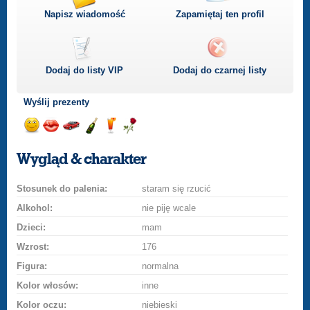
Napisz wiadomość
Zapamiętaj ten profil
Dodaj do listy
VIP
Dodaj do czarnej listy
Wyślij prezenty
Wyślij
Wyślij
Przejażdżka
Wyślij
Wyślij
Wyślij
uśmiech
buziaka
samochodem
szampana
drinka
różę
Wygląd & charakter
Stosunek do palenia:
staram się rzucić
Alkohol:
nie piję wcale
Dzieci:
mam
Wzrost:
176
Figura:
normalna
Kolor włosów:
inne
Kolor oczu:
niebieski