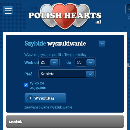
Z
Szybkie
wyszukiwanie
Wyszukaj tysiące profili z Twojej okolicy:
Wiek od
do
POLISH
ENGLISH
Płeć
tylko ze
zdjęciem
Wyszukaj
zaawansowane wyszukiwanie
jacekjjk