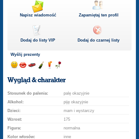
Napisz wiadomość
Zapamiętaj ten profil
Dodaj do listy
VIP
Dodaj do czarnej listy
Wyślij prezenty
Wyślij
Wyślij
Przejażdżka
Wyślij
Wyślij
Wyślij
uśmiech
buziaka
samochodem
szampana
drinka
różę
Wygląd & charakter
Stosunek do palenia:
palę okazyjnie
Alkohol:
piję okazyjnie
Dzieci:
mam i wystarczy
Wzrost:
175
Figura:
normalna
Kolor włosów:
inne