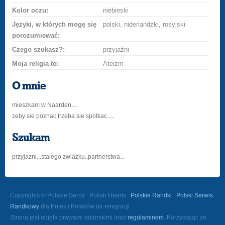
Kolor oczu:
niebieski
Języki, w których mogę się
polski, niderlandzki, rosyjski
porozumiewać:
Czego szukasz?:
przyjaźni
Moja religia to:
Ateizm
O mnie
mieszkam w Naarden....
zeby sie poznac trzeba sie spotkac.....
Szukam
przyjazni...stalego zwiazku..partnerstwa...
Copyrights © Polskie Serca : Polish Hearts :
Polskie Randki
:
Polski Serwis
Randkowy
dla Polek i Polaków na emigracji.
Strona jest objęta prawami autorskimi oraz
regulaminem
. Korzystając ze