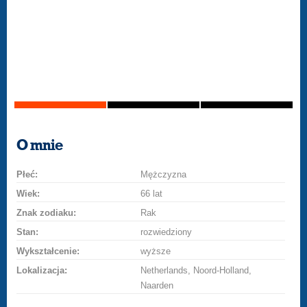
O mnie
Płeć:
Mężczyzna
Wiek:
66 lat
Znak zodiaku:
Rak
Stan:
rozwiedziony
Wykształcenie:
wyższe
Lokalizacja:
Netherlands, Noord-Holland,
Naarden